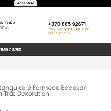
Acceptere
Min Konto
Betaling
Log Ind
IN KURV
+370 665 92671
,00 €
Rådgivning d.d. 8:00-17:00
eller skriv til os
NMELDELSER
ktangulære Formede Badekar
 Træ Dekoration