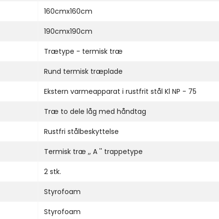
160cmx160cm
190cmx190cm
Trætype - termisk træ
Rund termisk træplade
Ekstern varmeapparat i rustfrit stål Kl NP - 75
Træ to dele låg med håndtag
Rustfri stålbeskyttelse
Termisk træ ,, A '' trappetype
2 stk.
Styrofoam
Styrofoam