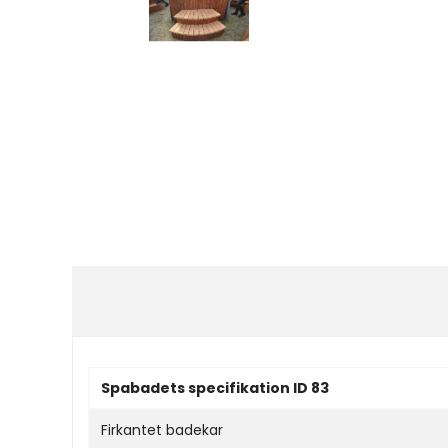
Spabadets specifikation ID 83
Firkantet badekar