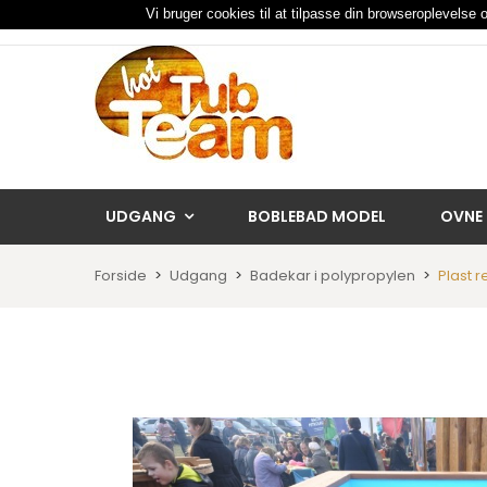
Vi bruger cookies til at tilpasse din browseroplevelse o
UDGANG
BOBLEBAD MODEL
OVNE
Forside
Udgang
Badekar i polypropylen
Plast 