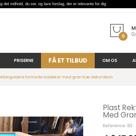
g det indhold, du ser, og lave forslag, der er relevante for dig.
M
0
0
FÅ ET TILBUD
PRISERNE
OM OS
A
rektangulære formede badekar med gran træ dekoration
Plast Re
Med Gran
Reference: 83