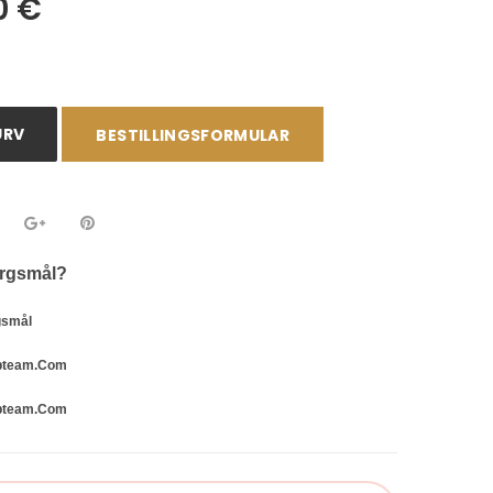
0 €
URV
BESTILLINGSFORMULAR
ørgsmål?
rgsmål
bteam.com
bteam.com