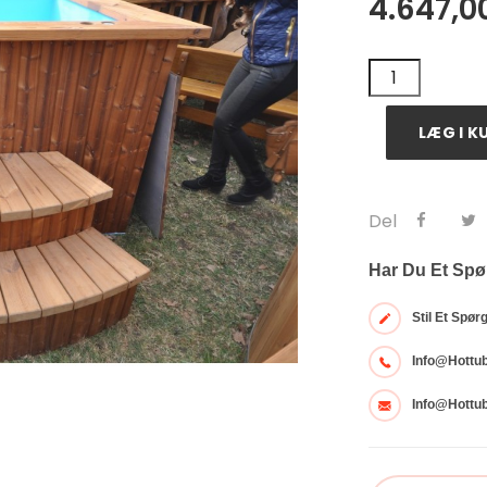
4.647,0
LÆG I K
Del
Har Du Et Sp
Stil Et Spø
Info@hottu
Info@hottu