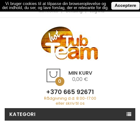
Vi bruger cookies til at tilpasse din browseroplevelse og
Acceptere
det indhold, du ser, og lave forslag, der er relevante for dig.
Min Konto
Betaling
Log Ind
MIN KURV
0,00 €
0
+370 665 92671
Rådgivning d.d. 8:00-17:00
eller skriv til os
KATEGORI