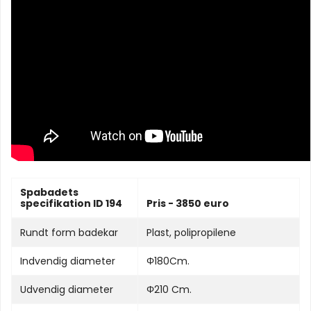
Spabadets
specifikation ID 194
Pris - 3850 euro
Rundt form badekar
Plast, polipropilene
Indvendig diameter
Φ180Cm.
Udvendig diameter
Φ210 Cm.