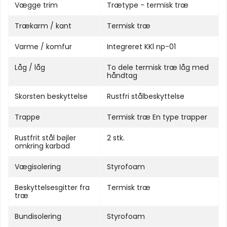
Vægge trim
Trætype - termisk træ
Trækarm / kant
Termisk træ
Varme / komfur
Integreret KKl np-01
Låg / låg
To dele termisk træ låg med
håndtag
Skorsten beskyttelse
Rustfri stålbeskyttelse
Trappe
Termisk træ En type trapper
Rustfrit stål bøjler
2 stk.
omkring karbad
Vægisolering
Styrofoam
Beskyttelsesgitter fra
Termisk træ
træ
Bundisolering
Styrofoam