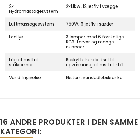
2x
2x1,1kW, 12 jetfly i vægge
Hydromassagesystem
Luftmassagesystem
750W, 6 jetfly i sæder
Led lys
3 lamper med 6 forskellige
RGB-farver og mange
nuancer
Låg af rustfrit
Beskyttelsesdæksel til
stålvarmer
opvarmning af rustfrit stål
Vand frigivelse
Ekstern vandudløbskranke
16 ANDRE PRODUKTER I DEN SAMME
KATEGORI: