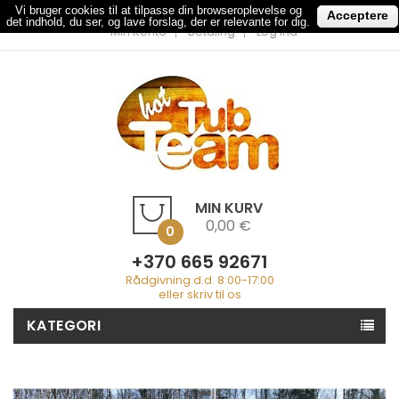
Vi bruger cookies til at tilpasse din browseroplevelse og
Acceptere
det indhold, du ser, og lave forslag, der er relevante for dig.
Min Konto
Betaling
Log Ind
MIN KURV
0,00 €
0
+370 665 92671
Rådgivning d.d. 8:00-17:00
eller skriv til os
KATEGORI