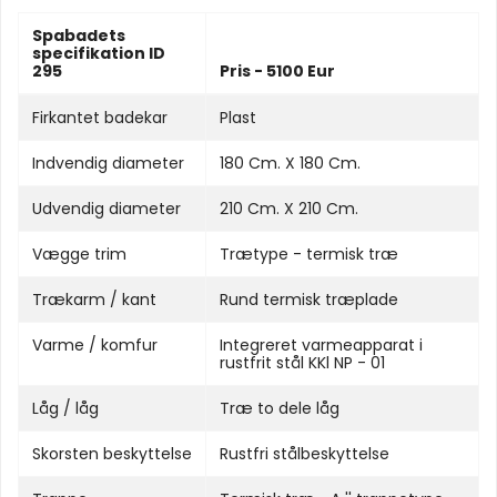
Spabadets
specifikation ID
295
Pris - 5100 Eur
Firkantet badekar
Plast
Indvendig diameter
180 Cm. X 180 Cm.
Udvendig diameter
210 Cm. X 210 Cm.
Vægge trim
Trætype - termisk træ
Trækarm / kant
Rund termisk træplade
Varme / komfur
Integreret varmeapparat i
rustfrit stål KKl NP - 01
Låg / låg
Træ to dele låg
Skorsten beskyttelse
Rustfri stålbeskyttelse