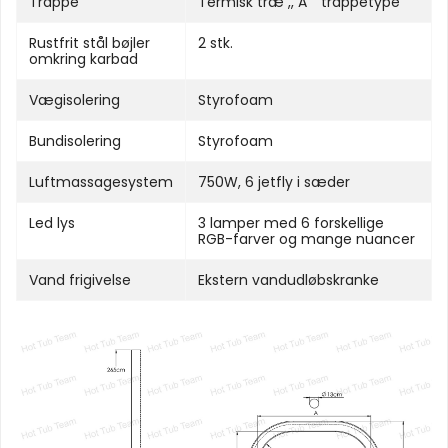
Trappe
Termisk træ ,, A '' trappetype
Rustfrit stål bøjler
2 stk.
omkring karbad
Vægisolering
Styrofoam
Bundisolering
Styrofoam
Luftmassagesystem
750W, 6 jetfly i sæder
Led lys
3 lamper med 6 forskellige
RGB-farver og mange nuancer
Vand frigivelse
Ekstern vandudløbskranke