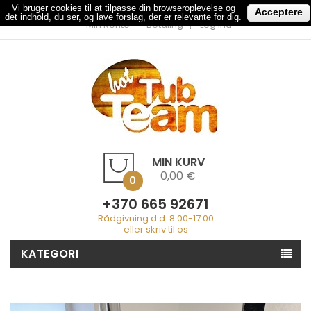
Vi bruger cookies til at tilpasse din browseroplevelse og
Acceptere
det indhold, du ser, og lave forslag, der er relevante for dig.
Min Konto
Betaling
Log Ind
MIN KURV
0,00 €
0
+370 665 92671
Rådgivning d.d. 8:00-17:00
eller skriv til os
KATEGORI