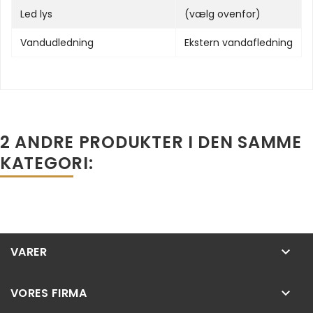
Led lys
(vælg ovenfor)
Vandudledning
Ekstern vandafledning
2 ANDRE PRODUKTER I DEN SAMME
KATEGORI:
VARER
keyboard_arrow_down
VORES FIRMA
keyboard_arrow_down