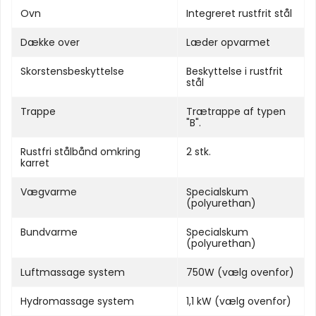
Ovn
Integreret rustfrit stål
Dække over
Læder opvarmet
Skorstensbeskyttelse
Beskyttelse i rustfrit
stål
Trappe
Trætrappe af typen
"B".
Rustfri stålbånd omkring
2 stk.
karret
Vægvarme
Specialskum
(polyurethan)
Bundvarme
Specialskum
(polyurethan)
Luftmassage system
750W (vælg ovenfor)
Hydromassage system
1,1 kW (vælg ovenfor)