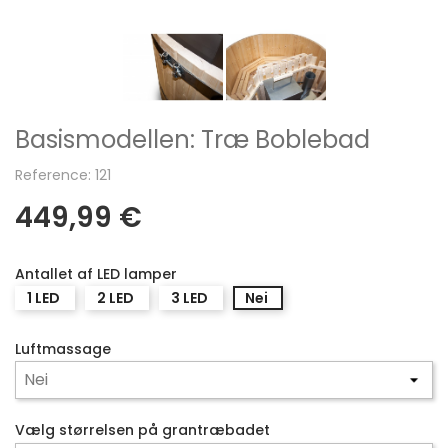
Basismodellen: Træ Boblebad
Reference: 121
449,99 €
Antallet af LED lamper
1 LED
2 LED
3 LED
Nei
Luftmassage
Vælg størrelsen på grantræbadet