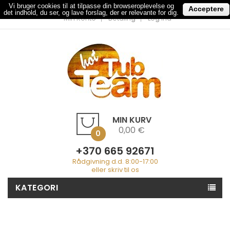
Vi bruger cookies til at tilpasse din browseroplevelse og
Acceptere
det indhold, du ser, og lave forslag, der er relevante for dig.
Min Konto
Betaling
Log Ind
MIN KURV
0,00 €
0
+370 665 92671
Rådgivning d.d. 8:00-17:00
eller skriv til os
KATEGORI