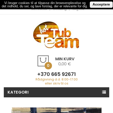
Vi bruger cookies til at tilpasse din browseroplevelse og
Acceptere
det indhold, du ser, og lave forslag, der er relevante for dig.
Min Konto
Betaling
Log Ind
MIN KURV
0,00 €
0
+370 665 92671
Rådgivning d.d. 8:00-17:00
eller skriv til os
KATEGORI