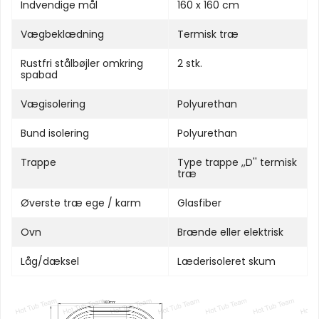
Indvendige mål
160 x 160 cm
Vægbeklædning
Termisk træ
Rustfri stålbøjler omkring
2 stk.
spabad
Vægisolering
Polyurethan
Bund isolering
Polyurethan
Trappe
Type trappe ,,D'' termisk
træ
Øverste træ ege / karm
Glasfiber
Ovn
Brænde eller elektrisk
Låg/dæksel
Læderisoleret skum